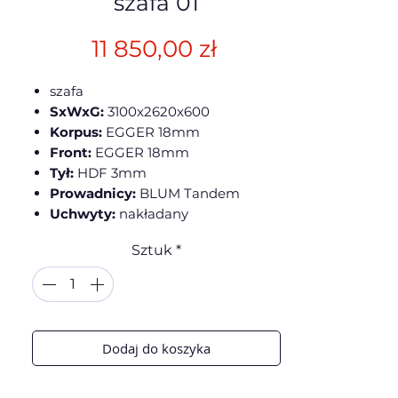
szafa 01
Cena
11 850,00 zł
szafa
SxWxG:
3100x2620x600
Korpus:
EGGER 18mm
Front:
EGGER 18mm
Tył:
HDF 3mm
Prowadnicy:
BLUM Tandem
Uchwyty:
nakładany
Sztuk
*
Dodaj do koszyka