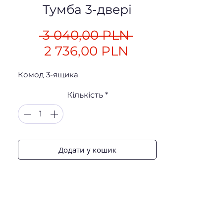
Тумба 3-двері
Звичайна
 3 040,00 PLN 
За
ціна
2 736,00 PLN
розпродаже
Комод 3-ящика
Кількість
*
Додати у кошик