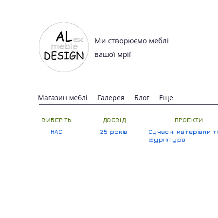
Ми створюємо меблі
вашої мрії
Магазин меблі
Галерея
Блог
Еще
ВИБЕРІТЬ
ДОСВІД
ПРОЕКТИ
НАС
25 років
Сучасні матеріали т
фурнітура