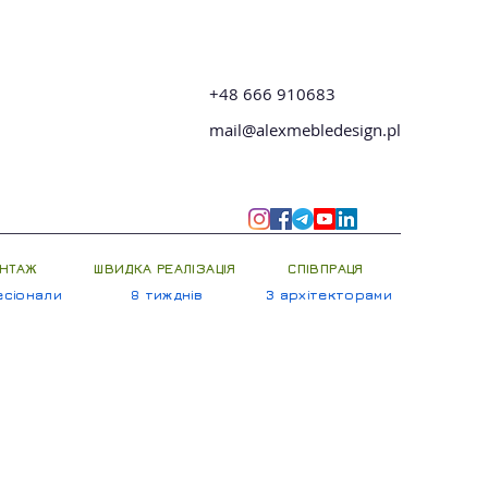
+48 666 910683
mail@alexmebledesign.pl
НТАЖ
ШВИДКА РЕАЛІЗАЦІЯ
СПІВПРАЦЯ
сіонали
8 тижднів
З архітекторами