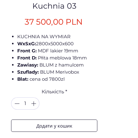
Kuchnia 03
Ціна
37 500,00 PLN
KUCHNIA NA WYMIAR
WxSxG:
2800x5000x600
Front G:
MDF lakier 19mm
Front D:
Płita meblowa 18mm
Zawiasy:
BLUM z hamulcem
Szuflady:
BLUM Merivobox
Blat:
cena od 7800zl
Кількість
*
Додати у кошик