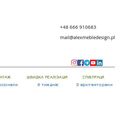
+48 666 910683
mail@alexmebledesign.pl
НТАЖ
ШВИДКА РЕАЛІЗАЦІЯ
СПІВПРАЦЯ
сіонали
8 тижднів
З архітекторами