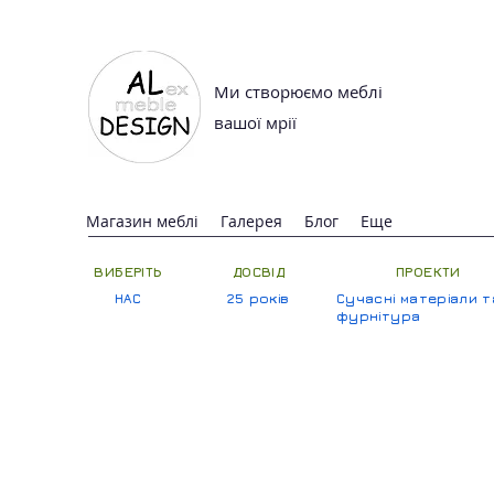
Ми створюємо меблі
вашої мрії
Магазин меблі
Галерея
Блог
Еще
ВИБЕРІТЬ
ДОСВІД
ПРОЕКТИ
НАС
25 років
Сучасні матеріали т
фурнітура